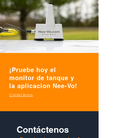
¡Pruebe hoy el
monitor de tanque y
la aplicacion Nee-Vo!
Contáctenos
.
Contáctenos